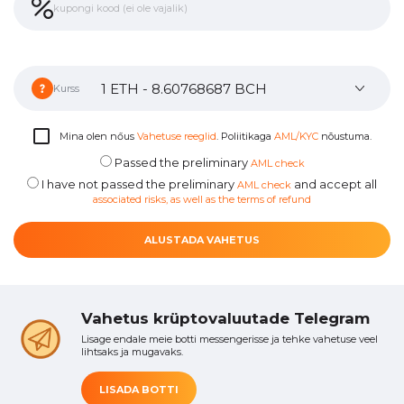
Kurss
Mina olen nőus
Vahetuse reeglid
. Poliitikaga
AML/KYC
nõustuma.
Passed the preliminary
AML check
I have not passed the preliminary
and accept all
AML check
associated risks, as well as the terms of refund
ALUSTADA VAHETUS
Vahetus krüptovaluutade Telegram
Lisage endale meie botti messengerisse ja tehke vahetuse veel
lihtsaks ja mugavaks.
LISADA BOTTI