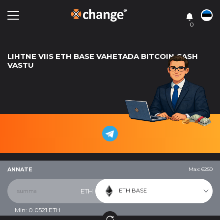
0
LIHTNE VIIS ETH BASE VAHETADA BITCOIN CASH
VASTU
ANNATE
Max: 6250
ETH BASE
ETH
Min:
0.0521
ETH