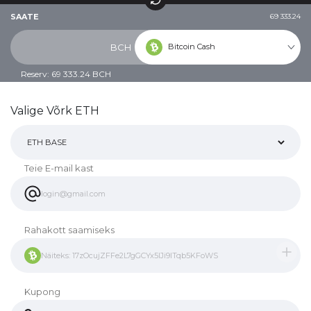
SAATE
69 333.24
Bitcoin Cash
BCH
Reserv: 69 333.24 BCH
Valige Võrk ETH
Teie E-mail kast
Rahakott saamiseks
Kupong