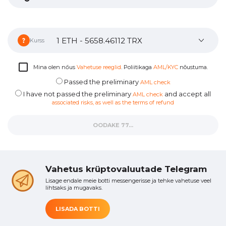
Kurss
Mina olen nőus
Vahetuse reeglid
. Poliitikaga
AML/KYC
nõustuma.
Passed the preliminary
AML check
I have not passed the preliminary
and accept all
AML check
associated risks, as well as the terms of refund
OODAKE 74...
Vahetus krüptovaluutade Telegram
Lisage endale meie botti messengerisse ja tehke vahetuse veel
lihtsaks ja mugavaks.
LISADA BOTTI