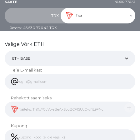
SAATE
45 530 776.42
Tron
TRX
Reserv: 45 530 776.42 TRX
Valige Võrk ETH
Teie E-mail kast
Rahakott saamiseks
Kupong