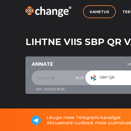
VAHETUS
TEE
LIHTNE VIIS SBP QR
ANNATE
M
SBP QR
RUR
Min:
10000
RUR
Liituge meie Telegrami kanaliga!
Aktuaalsed uudised, meie uuendused