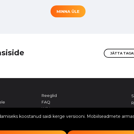
MINNA ÜLE
siside
JÄTTA TAGA
Reeglid
S
ele
FAQ
R
Wiki
I
Saidi kaart
ndamiseks koostanud saidi kerge versiooni. Mobiilseadmete armas
d
Maine
Poliitika