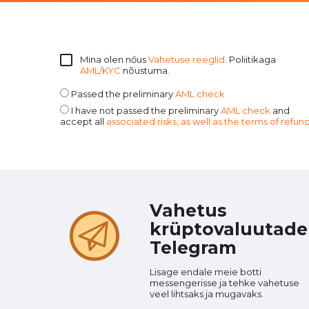
Mina olen nőus
Vahetuse reeglid
. Poliitikaga
AML/KYC
nõustuma.
Passed the preliminary
AML check
I have not passed the preliminary
AML check
and
accept all
associated risks, as well as the terms of refun
Vahetus
krüptovaluutade
Telegram
Lisage endale meie botti
messengerisse ja tehke vahetuse
veel lihtsaks ja mugavaks.