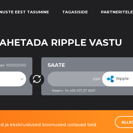
NUSTE EEST TASUMINE
TAGASISIDE
PARTNERITELE
 VAHETADA RIPPLE VASTU
SAATE
ax: 10000000
Ripple
XRP
Reserv: 14 439 917.27 XRP
ALLK
 ja eksklusiivsed boonused ootavad teid.