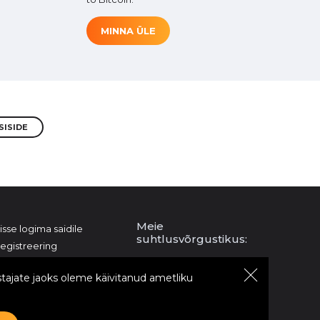
MINNA ÜLE
SISIDE
Meie
isse logima saidile
suhtlusvõrgustikus:
egistreering
lma JS-ita versioon
Telegram
tajate jaoks oleme käivitanud ametliku