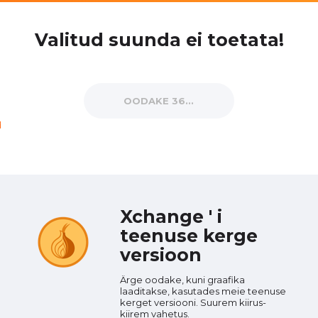
Valitud suunda ei toetata!
OODAKE 30...
d
Xchange ' i
teenuse kerge
versioon
Ärge oodake, kuni graafika
laaditakse, kasutades meie teenuse
kerget versiooni. Suurem kiirus-
kiirem vahetus.