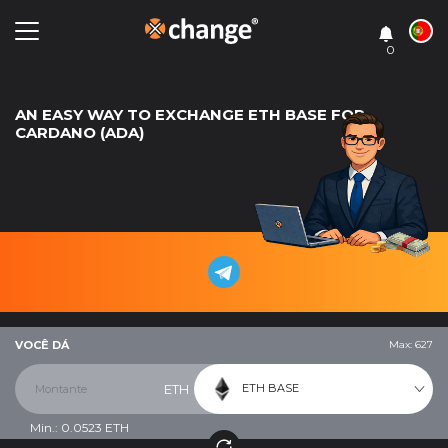
0
AN EASY WAY TO EXCHANGE ETH BASE FOR
CARDANO (ADA)
VOCÊ DÁ
Max: 627
ETH BASE
ETH
Min.:
0.0523
ETH