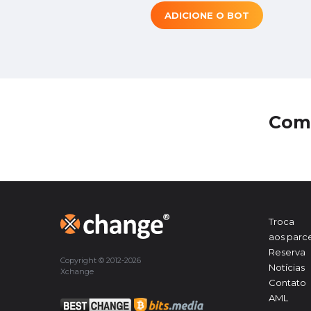
ADICIONE O BOT
Com
Troca
aos parce
Reserva
Copyright © 2012-2026
Notícias
Xchange
Contato
AML