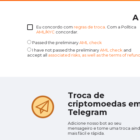
A
Eu concordo com
regras de troca
. Com a Política
AML/KYC
concordar.
Passed the preliminary
AML check
I have not passed the preliminary
AML check
and
accept all
associated risks, as well as the terms of refun
Troca de
criptomoedas e
Telegram
Adicione nosso bot ao seu
mensageiro e torne uma troca ain
mais fácil e rápida.