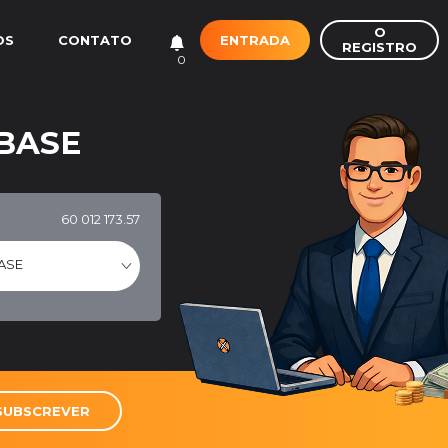
O
ENTRADA
OS
CONTATO
REGISTRO
0
 BASE
60 012 173.57
ASE
SUBSCREVER