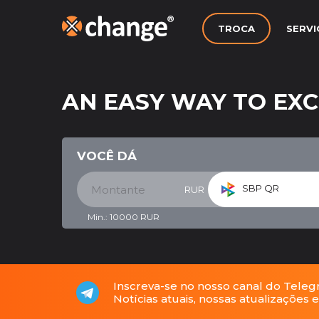
TROCA
SERV
AN EASY WAY TO EX
VOCÊ DÁ
SBP QR
RUR
Min.:
10000
RUR
Inscreva-se no nosso canal do Teleg
Notícias atuais, nossas atualizações