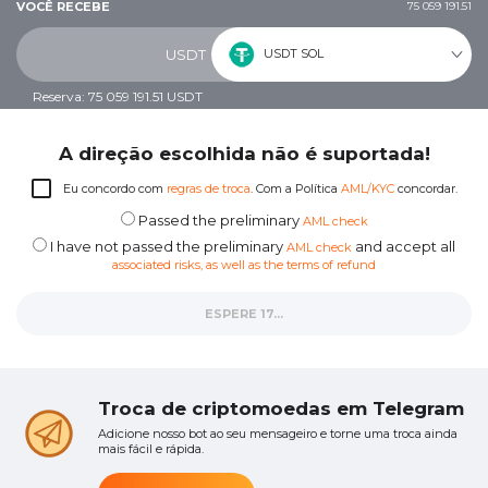
VOCÊ RECEBE
75 059 191.51
USDT SOL
USDT
Reserva: 75 059 191.51 USDT
A direção escolhida não é suportada!
Eu concordo com
regras de troca
. Com a Política
AML/KYC
concordar.
Passed the preliminary
AML check
I have not passed the preliminary
and accept all
AML check
associated risks, as well as the terms of refund
ESPERE 14...
Troca de criptomoedas em Telegram
Adicione nosso bot ao seu mensageiro e torne uma troca ainda
mais fácil e rápida.