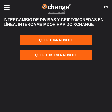
ES
versión normal
INTERCAMBIO DE DIVISAS Y CRIPTOMONEDAS EN
LÍNEA: INTERCAMBIADOR RÁPIDO XCHANGE
INTERCAMBIO
RESEÑAS
QUIERO DAR MONEDA
PARA LOS SOCIOS
REGLAS
RESERVAS
FAQ
QUIERO OBTENER MONEDA
CONTACTOS
MAPA DEL SITIO
AML
REPUTACIÓN
INICIAR SESIÓN
REGISTRARSE