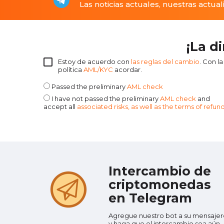
Las noticias actuales, nuestras actual
¡La d
Estoy de acuerdo con
las reglas del cambio
. Con la
política
AML/KYC
acordar.
Passed the preliminary
AML check
I have not passed the preliminary
AML check
and
accept all
associated risks, as well as the terms of refun
Intercambio de
criptomonedas
en Telegram
Agregue nuestro bot a su mensajer
y haga que el intercambio sea aún