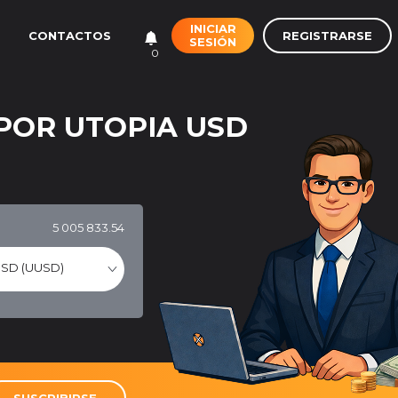
INICIAR
REGISTRARSE
CONTACTOS
SESIÓN
0
POR UTOPIA USD
5 005 833.54
USD (UUSD)
SUSCRIBIRSE