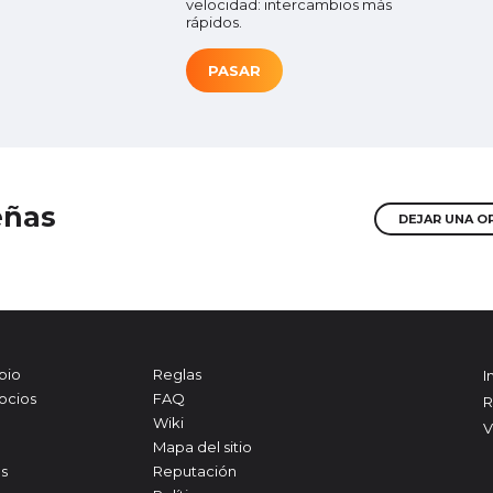
velocidad: intercambios más
rápidos.
PASAR
eñas
DEJAR UNA O
bio
Reglas
I
socios
FAQ
R
Wiki
V
Mapa del sitio
s
Reputación