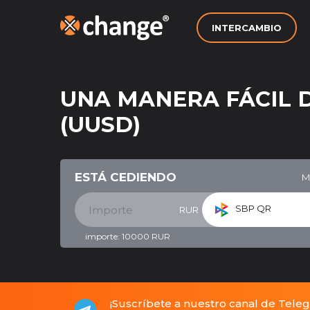
INTERCAMBIO
UNA MANERA FÁCIL 
(UUSD)
ESTÁ CEDIENDO
M
SBP QR
RUR
importe:
10000
RUR
¡Suscríbete a nuestro canal de Tele