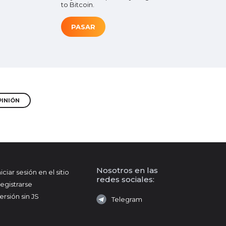
to Bitcoin.
PASAR
PINIÓN
Nosotros en las
niciar sesión en el sitio
redes sociales:
egistrarse
ersión sin JS
Telegram