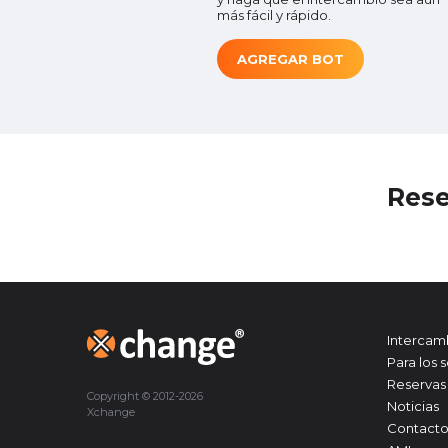
más fácil y rápido.
AGREGAR BOT
Res
Intercam
Para los 
Reservas
Copyright © 2012-2026
Noticias
Xchange
Contacto