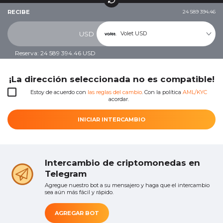
RECIBE
24 589 394.46
Volet USD
USD
Reserva: 24 589 394.46 USD
¡La dirección seleccionada no es compatible!
Estoy de acuerdo con
las reglas del cambio
. Con la política
AML/KYC
acordar.
INICIAR INTERCAMBIO
Intercambio de criptomonedas en
Telegram
Agregue nuestro bot a su mensajero y haga que el intercambio
sea aún más fácil y rápido.
AGREGAR BOT