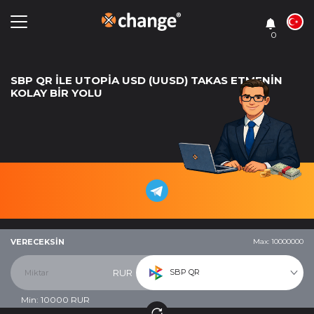
0
SBP QR ILE UTOPIA USD (UUSD) TAKAS ETMENIN
KOLAY BIR YOLU
VERECEKSIN
Max: 10000000
SBP QR
RUR
Min:
10000
RUR