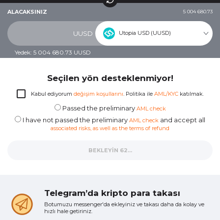
ALACAKSINIZ
5 004 680.73
Utopia USD (UUSD)
UUSD
Yedek: 5 004 680.73 UUSD
Seçilen yön desteklenmiyor!
Kabul ediyorum
değişim koşullarını
. Politika ile
AML/KYC
katılmak.
Passed the preliminary
AML check
I have not passed the preliminary
and accept all
AML check
associated risks, as well as the terms of refund
BEKLEYIN 59...
Telegram’da kripto para takası
Botumuzu messenger'da ekleyiniz ve takası daha da kolay ve
hızlı hale getiriniz.