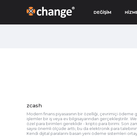
DEĞIŞIM
HIZM
zcash
Modern finans piyasasının bir özelliği, çevrimiçi ödem
işlemler bir iş veya ev bilgisayarından gerçekleştirilir. We
özel para birimleri gereklidir - kripto para birimi. Son 
sayısı önemli ölçüde arttı, bu da elektronik para talebinin
Kendi dijital paralarını basan yeni ödeme sistemleri ortay