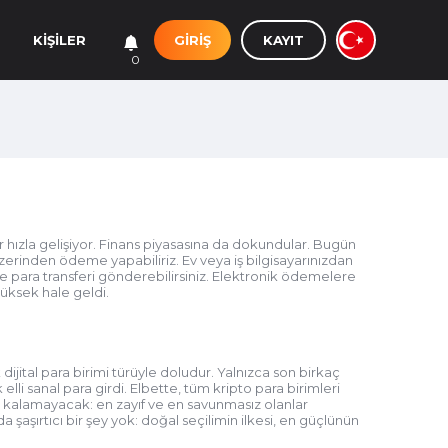
GIRIŞ
KAYIT
KIŞILER
0
r hızla gelişiyor. Finans piyasasına da dokundular. Bugün
 üzerinden ödeme yapabiliriz. Ev veya iş bilgisayarınızdan
ze para transferi gönderebilirsiniz. Elektronik ödemelere
üksek hale geldi.
ijital para birimi türüyle doludur. Yalnızca son birkaç
li sanal para girdi. Elbette, tüm kripto para birimleri
a kalamayacak: en zayıf ve en savunmasız olanlar
şaşırtıcı bir şey yok: doğal seçilimin ilkesi, en güçlünün