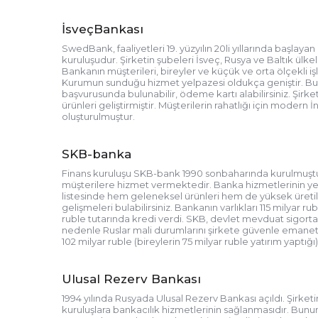
İsveçBankası
SwedBank, faaliyetleri 19. yüzyılın 20li yıllarında başlayan u
kuruluşudur. Şirketin şubeleri İsveç, Rusya ve Baltık ülk
Bankanın müşterileri, bireyler ve küçük ve orta ölçekli işl
Kurumun sunduğu hizmet yelpazesi oldukça geniştir. Bur
başvurusunda bulunabilir, ödeme kartı alabilirsiniz. Şirket
ürünleri geliştirmiştir. Müşterilerin rahatlığı için moder
oluşturulmuştur.
SKB-banka
Finans kuruluşu SKB-bank 1990 sonbaharında kurulmuştur
müşterilere hizmet vermektedir. Banka hizmetlerinin ye
listesinde hem geleneksel ürünleri hem de yüksek üretileb
gelişmeleri bulabilirsiniz. Bankanın varlıkları 115 milyar ru
ruble tutarında kredi verdi. SKB, devlet mevduat sigorta
nedenle Ruslar mali durumlarını şirkete güvenle emane
102 milyar ruble (bireylerin 75 milyar ruble yatırım yaptığı)
Ulusal Rezerv Bankası
1994 yılında Rusyada Ulusal Rezerv Bankası açıldı. Şirket
kuruluşlara bankacılık hizmetlerinin sağlanmasıdır. Bunun