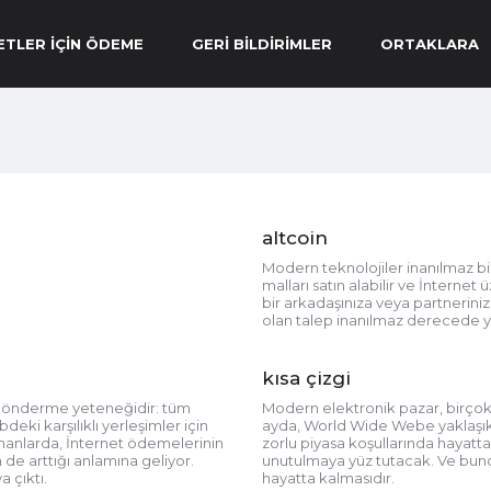
ETLER IÇIN ÖDEME
GERI BILDIRIMLER
ORTAKLARA
altcoin
Modern teknolojiler inanılmaz bi
malları satın alabilir ve İnternet
bir arkadaşınıza veya partnerini
olan talep inanılmaz derecede y
kısa çizgi
e gönderme yeteneğidir: tüm
Modern elektronik pazar, birçok d
bdeki karşılıklı yerleşimler için
ayda, World Wide Webe yaklaşık el
zamanlarda, İnternet ödemelerinin
zorlu piyasa koşullarında hayatt
 de arttığı anlamına geliyor.
unutulmaya yüz tutacak. Ve bunda 
a çıktı.
hayatta kalmasıdır.