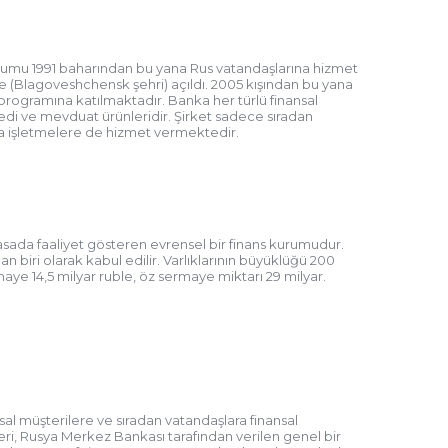
rumu 1991 baharından bu yana Rus vatandaşlarına hizmet
e (Blagoveshchensk şehri) açıldı. 2005 kışından bu yana
 programına katılmaktadır. Banka her türlü finansal
di ve mevduat ürünleridir. Şirket sadece sıradan
a işletmelere de hizmet vermektedir.
asada faaliyet gösteren evrensel bir finans kurumudur.
n biri olarak kabul edilir. Varlıklarının büyüklüğü 200
rmaye 14,5 milyar ruble, öz sermaye miktarı 29 milyar.
al müşterilere ve sıradan vatandaşlara finansal
eri, Rusya Merkez Bankası tarafından verilen genel bir