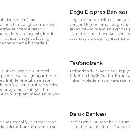
Doğu Ekspres Bankası
luslararası bir finans
Doğu Ekspres Bankası finans ku
elerinde faaliyet göstermektedir.
veriyor. İlk şube Amur bölgesind
etmelerin temsilcileridir.
şirket, devlet mevduat sigortası
ada depozito açabilir, kredi
hizmeti sunmaktadır. Ana yön kre
in çalışanları ayrıca leasing
vatandaşlara değil, aynı zamand
n İnternet ödeme hizmetleri
Tatfondbank
. Şirket, özel ve kurumsal
Tatfondbank, 1994ten beri iç piy
lpazesi oldukça geniştir: hizmet
Şirket, en büyük Rus bankalarında
ilirlik ile öne çıkan en son
milyar rubleden fazla, kayıtlı se
bleden fazladır. Kuruluş, 86 milyar
sı programına katılıyor, bu
t ediyor: toplam mevduat miktarı
.
Baltık Bankası
in ana uzmanlığı, işletmelere ve
Baltic Bank, 1989dan beri kurums
la birlikte, bankanın yönetimi,
hizmetler sunmaktadır. Faaliyetl